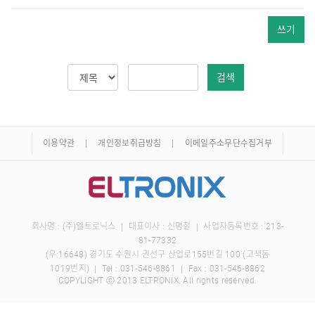
쓰기
검색
이용약관
개인정보취급방침
이메일주소무단수집거부
회사명 : (주)엘트로닉스
대표이사 : 신명철
사업자등록번호 : 213-
｜
｜
81-77332
(우:16648) 경기도 수원시 권선구 산업로155번길 100 (고색동
1019번지)
Tel :
031-546-8861
Fax : 031-546-8862
｜
｜
COPYLIGHT ⓒ 2013 ELTRONIX. All rights reserved.